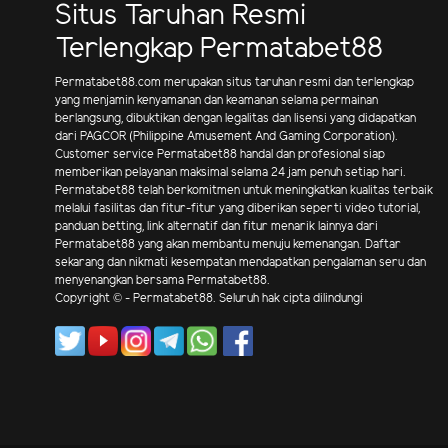
Situs Taruhan Resmi
Terlengkap Permatabet88
Permatabet88.com merupakan situs taruhan resmi dan terlengkap
yang menjamin kenyamanan dan keamanan selama permainan
berlangsung, dibuktikan dengan legalitas dan lisensi yang didapatkan
dari PAGCOR (Philippine Amusement And Gaming Corporation).
Customer service Permatabet88 handal dan profesional siap
memberikan pelayanan maksimal selama 24 jam penuh setiap hari.
Permatabet88 telah berkomitmen untuk meningkatkan kualitas terbaik
melalui fasilitas dan fitur-fitur yang diberikan seperti video tutorial,
panduan betting, link alternatif dan fitur menarik lainnya dari
Permatabet88 yang akan membantu menuju kemenangan. Daftar
sekarang dan nikmati kesempatan mendapatkan pengalaman seru dan
menyenangkan bersama Permatabet88.
Copyright © - Permatabet88. Seluruh hak cipta dilindungi