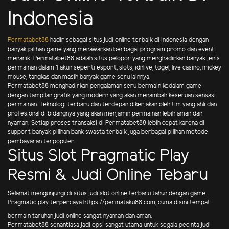
Indonesia
Permatabet88
hadir sebagai situs judi online terbaik di Indonesia dengan
banyak pilihan game yang menawarkan berbagai program promo dan event
menarik. Permatabet88 adalah situs pelopor yang menghadirkan banyak jenis
permainan dalam 1 akun seperti esport, slots, idnlive, togel, live casino, mickey
mouse, tangkas dan masih banyak game seru lainnya.
Permatabet88 menghadirkan pengalaman seru bermain kedalam game
dengan tampilan grafik yang modern yang akan menambah keseruan sensasi
permainan. Teknologi terbaru dan terdepan dikerjakan oleh tim yang ahli dan
profesional di bidangnya yang akan menjamin permainan lebih aman dan
nyaman. Setiap proses transaksi di Permatabet88 lebih cepat karena di
support banyak pilihan bank swasta terbaik juga berbagai pilihan metode
pembayaran terpopuler.
Situs Slot Pragmatic Play
Resmi & Judi Online Tebaru
Selamat mengunjungi di situs judi slot online terbaru tahun dengan game
Pragmatic play terpercaya
https://permataku88.com
, cuma disini tempat
bermain taruhan judi online sangat nyaman dan aman.
Permatabet88 senantiasa jadi opsi sangat utama untuk segala pecinta judi