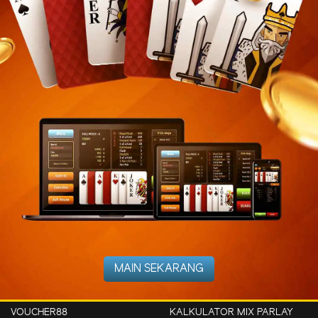
MAIN SEKARANG
VOUCHER88
KALKULATOR MIX PARLAY