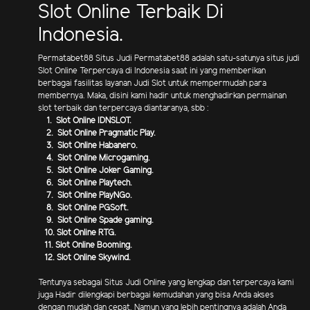
Slot Online Terbaik Di
Indonesia.
Permatabet88 Situs Judi Permatabet88 adalah satu-satunya situs judi
Slot Online Terpercaya di Indonesia saat ini yang memberikan
berbagai fasilitas layanan Judi Slot untuk mempermudah para
membernya. Maka, disini kami hadir untuk menghadirkan permainan
slot terbaik dan terpercaya diantaranya, sbb :
1. Slot Online IDNSLOT.
2. Slot Online Pragmatic Play.
3. Slot Online Habanero.
4. Slot Online Microgaming.
5. Slot Online Joker Gaming.
6. Slot Online Playtech.
7. Slot Online PlayNGo.
8. Slot Online PGSoft.
9. Slot Online Spade gaming.
10. Slot Online RTG.
11. Slot Online Booming.
12. Slot Online Skywind.
Tentunya sebagai Situs Judi Online yang lengkap dan terpercaya kami
juga Hadir dilengkapi berbagai kemudahan yang bisa Anda akses
dengan mudah dan cepat. Namun yang lebih pentingnya adalah Anda