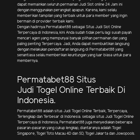
dapat memainkan seluruh permainan Judi Slot online 24 Jam ini
dengan menggunakan perangkat apapun. Karena, kami selalu
memberikan tampilan yang terbaik untuk para member yang ingin
bermain di provider terbaik kami.
Dengan hadirnya Permatabet88 sebagai Situs Judi Slot Online
Terpercaya di Indonesia, kini Anda sudah tidak perlu lagi susah payah
mencari agen yang mempunyai banyak pilihan permainan dan yang
paling penting Terpercaya. Jadi, Anda dapat membuktikan langsung
dengan melakukan pendaftaran langsung di Permatabet88 yang
senantiasa selalu memberikan keuntungan yang luar biasa untuk para
membernya.
Permatabet88 Situs
Judi Togel Online Terbaik Di
Indonesia.
Permatabet88 adalah situs Judi Togel Online Terbaik, Terpercaya,
Terlengkap dan Terbesar di Indonesia. sebagai situs Judi Togel Online
Terpercaya di Indonesia, Permatabet88 juga menyediakan beberapa
pasaran-pasaran yang cukup lengkap, diantaranya adalah Togel
Singapore, Togel Toto Macau 4D dan 5D, Togel Jakarta dan Jowopools.