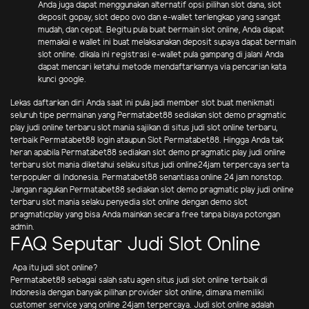
Anda juga dapat menggunakan alternatif opsi pilihan slot dana, slot
deposit gopay, slot depo ovo dan e-wallet terlengkap yang sangat
mudah, dan cepat. Begitu pula buat bermain slot online, Anda dapat
memakai e wallet ini buat melaksanakan deposit supaya dapat bermain
slot online. dikala ini registrasi e-wallet pula gampang di jalani Anda
dapat mencari ketahui metode mendaftarkannya via pencarian kata
kunci google.
Lekas daftarkan diri Anda saat ini pula jadi member slot buat menikmati
seluruh tipe permainan yang Permatabet88 sediakan slot demo pragmatic
play judi online terbaru slot mania sajikan di situs judi slot online terbaru,
terbaik Permatabet88 login ataupun Slot Permatabet88. Hingga Anda tak
heran apabila Permatabet88 sediakan slot demo pragmatic play judi online
terbaru slot mania diketahui selaku situs judi online24jam terpercaya serta
terpopuler di Indonesia. Permatabet88 senantiasa online 24 jam nonstop.
Jangan ragukan Permatabet88 sediakan slot demo pragmatic play judi online
terbaru slot mania selaku penyedia slot online dengan demo slot
pragmaticplay yang bisa Anda mainkan secara free tanpa biaya potongan
admin.
FAQ Seputar Judi Slot Online
Apa itu judi slot online?
Permatabet88 sebagai salah satu agen situs judi slot online terbaik di
Indonesia dengan banyak pilihan provider slot online, dimana memiliki
customer service yang online 24jam terpercaya. Judi slot online adalah