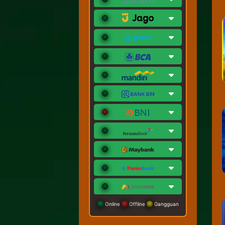
Online
Offline
Gangguan