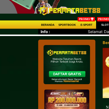
PROMO
PROM
BERANDA
SPORTBOOK
E-SPORT
SLOT
Selamat Datang Di PERMATABET88 - Situs 
Info :
Be
N