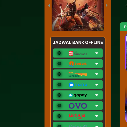
P
JADWAL BANK OFFLINE