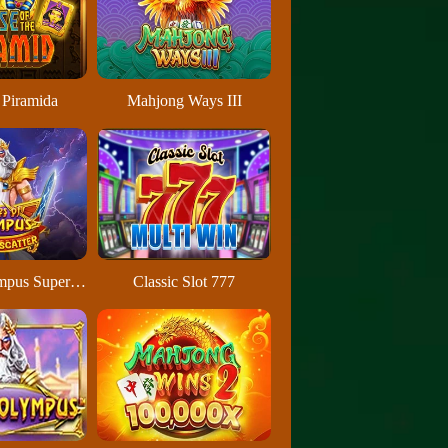
 Piramida
Mahjong Ways III
Gates of Olympus Super Scatter
Classic Slot 777