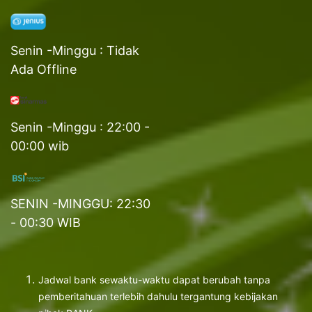
Senin -Minggu : Tidak
Ada Offline
Senin -Minggu : 22:00 -
00:00 wib
SENIN -MINGGU: 22:30
- 00:30 WIB
Jadwal bank sewaktu-waktu dapat berubah tanpa
pemberitahuan terlebih dahulu tergantung kebijakan