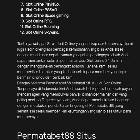
7. Slot Online PlayNGo.
8. Slot Online PGSoft.
9. Slot Online Spade gaming.
10. Slot Online RTG.
11. Slot Online Booming.
12. Slot Online Skywind.
Tentunya sebagai Situs Judi Online yang lengkap dan terpercaya kami
juga Hadir dilengkapi berbagai kemudahan yang bisa Anda akses
dengan mudah dan cepat. Namun yang lebih pentingnya adalah Anda
dapat memainkan seluruh permainan Judi Slot online 24 Jam ini
dengan menggunakan perangkat apapun. Karena, kami selalu
memberikan tampilan yang terbaik untuk para member yang ingin
bermain di provider terbaik kami.
Dengan hadirnya Permatabet88 sebagai Situs Judi Slot Online
Terpercaya di Indonesia, kini Anda sudah tidak perlu lagi susah payah
mencari agen yang mempunyai banyak pilihan permainan dan yang
paling penting Terpercaya. Jadi, Anda dapat membuktikan langsung
dengan melakukan pendaftaran langsung di Permatabet88 yang
senantiasa selalu memberikan keuntungan yang luar biasa untuk para
membernya.
Permatabet88 Situs