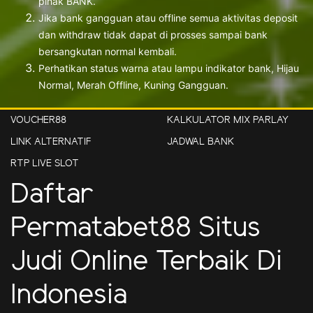
pihak BANK.
Jika bank gangguan atau offline semua aktivitas deposit
dan withdraw tidak dapat di prosses sampai bank
bersangkutan normal kembali.
Perhatikan status warna atau lampu indikator bank, Hijau
Normal, Merah Offline, Kuning Gangguan.
VOUCHER88
KALKULATOR MIX PARLAY
LINK ALTERNATIF
JADWAL BANK
RTP LIVE SLOT
Daftar
Permatabet88 Situs
Judi Online Terbaik Di
Indonesia