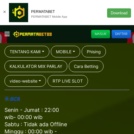
×
PERMATABET
Download
PERMATABET Mobile App
MASUK
DAFTAR
TENTANG KAMI
MOBILE
Phising
KALKULATOR MIX PARLAY
Cara Betting
video-website
RTP LIVE SLOT
Senin - Jumat : 22:00
wib- 00:00 wib
Sabtu : Tidak ada Offline
Minggu : 00:00 wib -