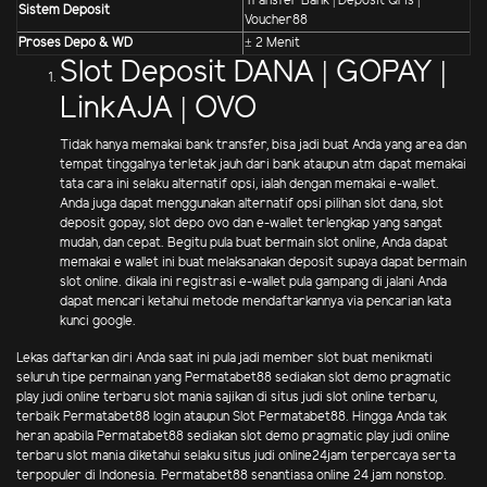
Transfer Bank | Deposit Qris |
Sistem Deposit
Voucher88
Proses Depo & WD
± 2 Menit
Slot Deposit DANA | GOPAY |
LinkAJA | OVO
Tidak hanya memakai bank transfer, bisa jadi buat Anda yang area dan
tempat tinggalnya terletak jauh dari bank ataupun atm dapat memakai
tata cara ini selaku alternatif opsi, ialah dengan memakai e-wallet.
Anda juga dapat menggunakan alternatif opsi pilihan slot dana, slot
deposit gopay, slot depo ovo dan e-wallet terlengkap yang sangat
mudah, dan cepat. Begitu pula buat bermain slot online, Anda dapat
memakai e wallet ini buat melaksanakan deposit supaya dapat bermain
slot online. dikala ini registrasi e-wallet pula gampang di jalani Anda
dapat mencari ketahui metode mendaftarkannya via pencarian kata
kunci google.
Lekas daftarkan diri Anda saat ini pula jadi member slot buat menikmati
seluruh tipe permainan yang Permatabet88 sediakan slot demo pragmatic
play judi online terbaru slot mania sajikan di situs judi slot online terbaru,
terbaik Permatabet88 login ataupun Slot Permatabet88. Hingga Anda tak
heran apabila Permatabet88 sediakan slot demo pragmatic play judi online
terbaru slot mania diketahui selaku situs judi online24jam terpercaya serta
terpopuler di Indonesia. Permatabet88 senantiasa online 24 jam nonstop.