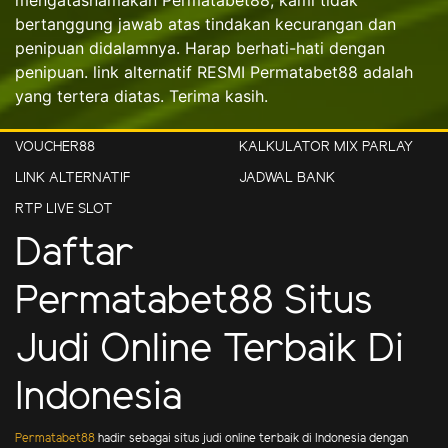
mengatasnamakan Permatabet88, kami tidak
bertanggung jawab atas tindakan kecurangan dan
penipuan didalamnya. Harap berhati-hati dengan
penipuan. link alternatif RESMI Permatabet88 adalah
yang tertera diatas. Terima kasih.
VOUCHER88
KALKULATOR MIX PARLAY
LINK ALTERNATIF
JADWAL BANK
RTP LIVE SLOT
Daftar
Permatabet88 Situs
Judi Online Terbaik Di
Indonesia
Permatabet88
hadir sebagai situs judi online terbaik di Indonesia dengan