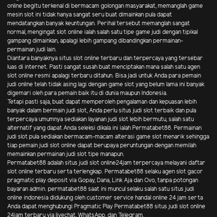
online begitu terkenal di bermacam golongan masyarakat, memanglah game
mesin slot ini tidak hanya sangat seru buat dimainkan pula dapat
mendatangkan banyak keuntungan. Perihal tersebut memanglah sangat
normal, mengingat slot online ialah salah satu tipe game judi dengan tipikal
gampang dimainkan, apalagi lebih gampang dibandingkan permainan-
permainan judi lain.
Diantara banyaknya situs slot online terbaru dan terpercaya yang tersebar
luas di internet. Pasti sangat susah buat menciptakan mana salah satu agen
slot online resmi apalagi terbaru ditahun. Bisa jadi untuk Anda para pemain
judi online telah tidak asing lagi dengan game slot yang belum lama ini banyak
digemari oleh para pemain baik itu di dunia maupun Indonesia.
Tetapi pasti saja, buat dapat memperoleh pengalaman dan kepuasan lebih
banyak dalam bermain judi slot, Anda perlu situs judi slot terbaik dan pula
terpercaya umumnya sediakan layanan judi slot lebih bermutu, salah satu
alternatif yang dapat Anda seleksi dikala ini ialah Permatabet88. Permainan
judi slot pula sediakan bermacam-macam alterasi game slot menarik sehingga
tiap pemain judi slot online dapat berupaya peruntungan dengan memilah
memainkan permainan judi slot tipe manapun.
Permatabet88 adalah situs judi slot online24jam terpercaya melayani daftar
slot online terbaru serta terlengkap. Permatabet88 selaku agen slot gacor
pragmatic play deposit via Gopay, Dana, Link Aja dan Ovo, tanpa potongan
bayaran admin. permatabet88 saat ini muncul selaku salah satu situs judi
online indonesia didukung oleh customer service handal online 24 jam serta
Anda dapat menghubungi Pragmatic Play Permatabet88 situs judi slot online
24jam terbaru via livechat, WhatsApp, dan Telegram.